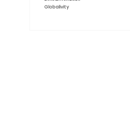
de
Globalivity
entradas