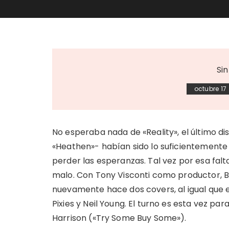
Si
octubre 17
No esperaba nada de «Reality», el último di
«Heathen»- habían sido lo suficientement
perder las esperanzas. Tal vez por esa falt
malo. Con Tony Visconti como productor, B
nuevamente hace dos covers, al igual que e
Pixies y Neil Young. El turno es esta vez 
Harrison («Try Some Buy Some»).