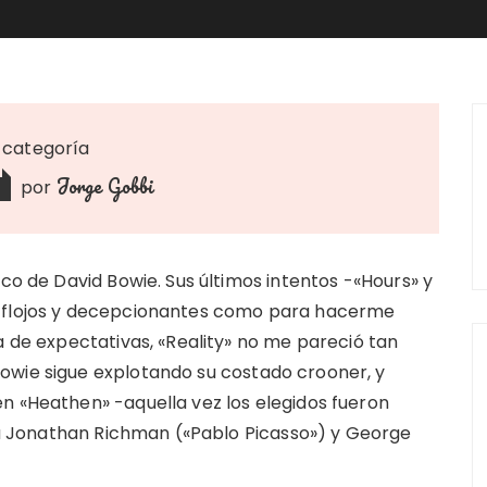
n categoría
Jorge Gobbi
por
sco de David Bowie. Sus últimos intentos -«Hours» y
e flojos y decepcionantes como para hacerme
a de expectativas, «Reality» no me pareció tan
owie sigue explotando su costado crooner, y
n «Heathen» -aquella vez los elegidos fueron
para Jonathan Richman («Pablo Picasso») y George