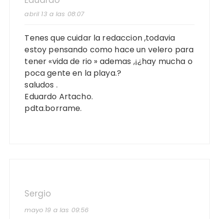
abril 13 a las 08:07
Tenes que cuidar la redaccion ,todavia
estoy pensando como hace un velero para
tener «vida de rio » ademas ,¡¿hay mucha o
poca gente en la playa.?
saludos .
Eduardo Artacho.
pdta.borrame.
Sergio
mayo 19 a las 09:56