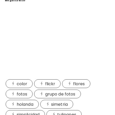
color
flickr
flores
fotos
grupo de fotos
holanda
simetria
simplicidad
tulipanes