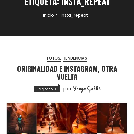
ETIQUETA:
INSTA_REPEAT
Inicio
insta_repeat
FOTOS
TENDENCIAS
ORIGINALIDAD E INSTAGRAM, OTRA
VUELTA
Jorge Gobbi
por
agosto 9