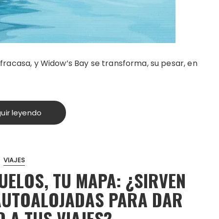
n fracasa, y Widow’s Bay se transforma, su pesar, en
uir leyendo
VIAJES
VUELOS, TU MAPA: ¿SIRVEN
AUTOALOJADAS PARA DAR
 A TUS VIAJES?