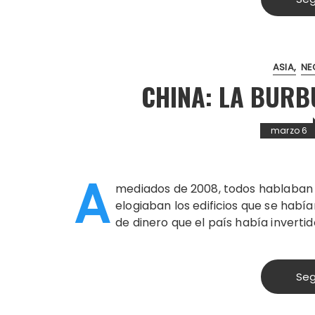
ASIA
NE
CHINA: LA BURB
marzo 6
A
mediados de 2008, todos hablaban 
elogiaban los edificios que se habí
de dinero que el país había inverti
Seg