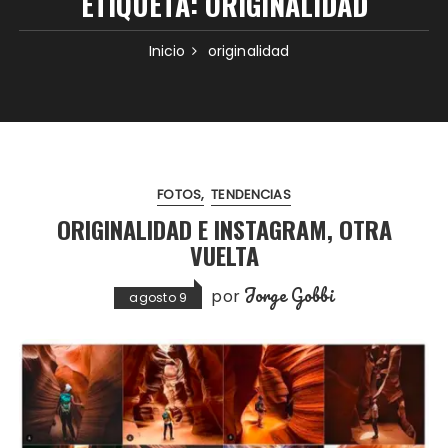
ETIQUETA:
ORIGINALIDAD
Inicio
originalidad
FOTOS
TENDENCIAS
ORIGINALIDAD E INSTAGRAM, OTRA
VUELTA
Jorge Gobbi
por
agosto 9