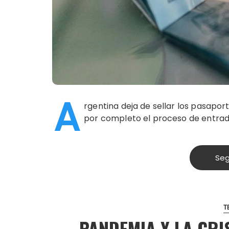
A
rgentina deja de sellar los pasaport
por completo el proceso de entrada
Seg
T
PANDEMIA Y LA CRI