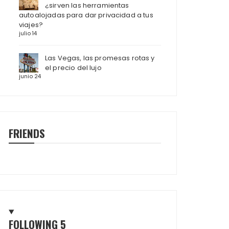
¿sirven las herramientas
autoalojadas para dar privacidad a tus
viajes?
julio 14
Las Vegas, las promesas rotas y
el precio del lujo
junio 24
FRIENDS
FOLLOWING
5