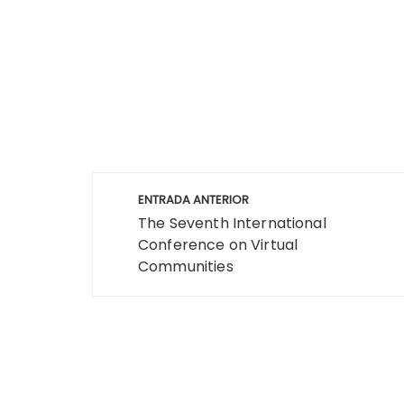
Navegación
ENTRADA ANTERIOR
de
The Seventh International
Conference on Virtual
entradas
Communities