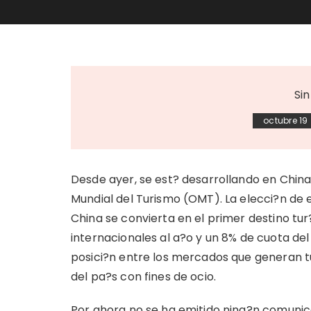
Si
octubre 19
Desde ayer, se est? desarrollando en Chin
Mundial del Turismo (OMT). La elecci?n de 
China se convierta en el primer destino tur
internacionales al a?o y un 8% de cuota d
posici?n entre los mercados que generan tur
del pa?s con fines de ocio.
Por ahora no se ha emitido ning?n comunica