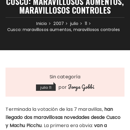
CUSCO: MARAVILLOSOS AUMENTOS,
MARAVILLOSOS CONTROLES
Inicio
2007
julio
11
Cusco: maravillosos aumentos, maravillosos controles
Sin categoría
Jorge Gobbi
por
julio 11
Terminada la votación de las 7 maravillas,
han
llegado dos maravillosas novedades desde Cusco
y Machu Picchu
. La primera era obvia:
van a