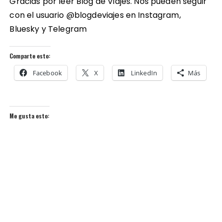
Gracias por leer Blog de Viajes. Nos pueden seguir
con el usuario @blogdeviajes en
Instagram
,
Bluesky
y
Telegram
Comparte esto:
Facebook
X
LinkedIn
Más
Me gusta esto: