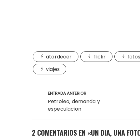
atardecer
flickr
foto
viajes
Navegación
ENTRADA ANTERIOR
de
Petroleo, demanda y
especulacion
entradas
2 COMENTARIOS EN «
UN DIA, UNA FOT