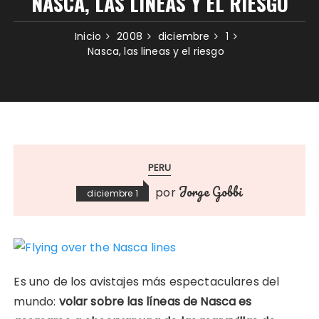
NASCA, LAS LINEAS Y EL RIESGO
Inicio
2008
diciembre
1
Nasca, las lineas y el riesgo
PERU
Jorge Gobbi
por
diciembre 1
Es uno de los avistajes más espectaculares del
mundo:
volar sobre las líneas de Nasca es