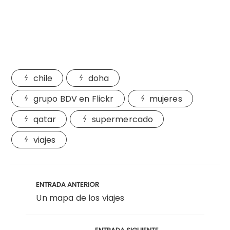
chile
doha
grupo BDV en Flickr
mujeres
qatar
supermercado
viajes
Navegación
de
ENTRADA ANTERIOR
entradas
Un mapa de los viajes