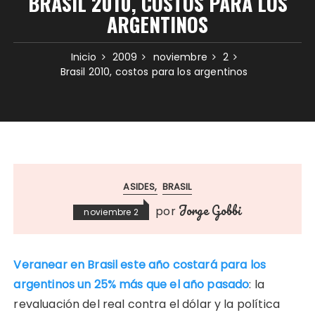
BRASIL 2010, COSTOS PARA LOS
ARGENTINOS
Inicio
2009
noviembre
2
Brasil 2010, costos para los argentinos
ASIDES
BRASIL
Jorge Gobbi
por
noviembre 2
Veranear en Brasil este año costará para los
argentinos un 25% más que el año pasado
: la
revaluación del real contra el dólar y la política