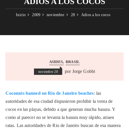
ADIOS A LOS COCOS
Inicio
2009
noviembre
28
Adios a los cocos
ASIDES
BRASIL
por
Jorge Gobbi
noviembre 28
Coconuts banned on Rio de Janeiro beaches
: las
autoridades de esa ciudad dispusieron prohibir la venta de
cocos en las playas, debido a que generan mucha basura. Y
como al parecer no se levanta la basura muy rápido, atraen
ratas. Las autoridades de Rio de Janeiro buscan de esa manera