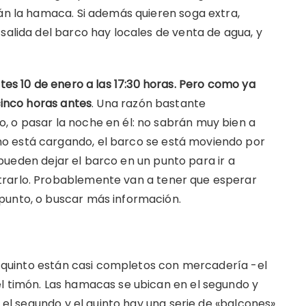
rán la hamaca. Si además quieren soga extra,
salida del barco hay locales de venta de agua, y
rtes 10 de enero a las 17:30 horas. Pero como ya
 cinco horas antes
. Una razón bastante
, o pasar la noche en él: no sabrán muy bien a
o está cargando, el barco se está moviendo por
ue pueden dejar el barco en un punto para ir a
trarlo. Probablemente van a tener que esperar
punto, o buscar más información.
 y quinto están casi completos con mercadería -el
l timón. Las hamacas se ubican en el segundo y
e el segundo y el quinto hay una serie de «balcones»