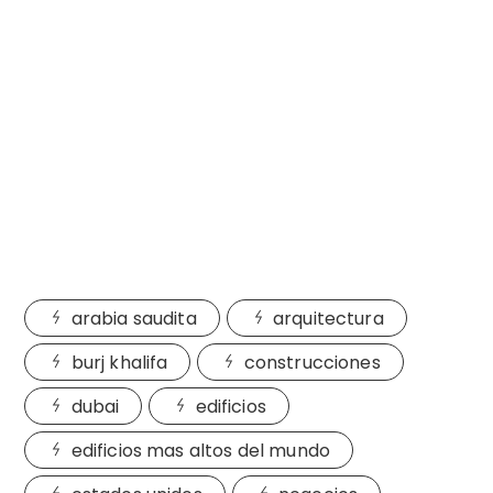
arabia saudita
arquitectura
burj khalifa
construcciones
dubai
edificios
edificios mas altos del mundo