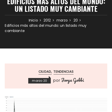
EDIFICIOS MÁS ALTOS DEL MUNDO:
UN LISTADO MUY CAMBIANTE
Inicio
2012
marzo
20
Edificios más altos del mundo: un listado muy
cambiante
CIUDAD
TENDENCIAS
Jorge Gobbi
por
marzo 20