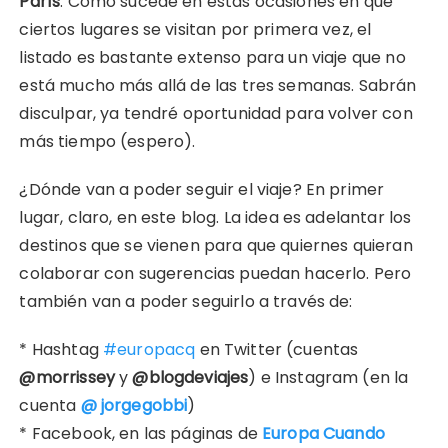
París
. Como sucede en estas ocasiones en que
ciertos lugares se visitan por primera vez, el
listado es bastante extenso para un viaje que no
está mucho más allá de las tres semanas. Sabrán
disculpar, ya tendré oportunidad para volver con
más tiempo (espero).
¿Dónde van a poder seguir el viaje? En primer
lugar, claro, en este blog. La idea es adelantar los
destinos que se vienen para que quiernes quieran
colaborar con sugerencias puedan hacerlo. Pero
también van a poder seguirlo a través de:
* Hashtag
#europacq
en Twitter (cuentas
@morrissey
y
@blogdeviajes
) e Instagram (en la
cuenta
@ jorgegobbi
)
* Facebook, en las páginas de
Europa Cuando