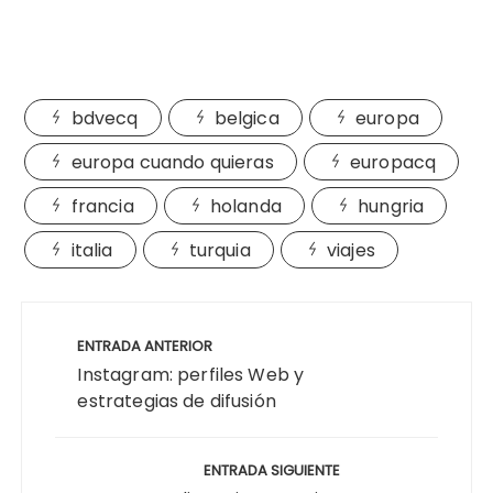
bdvecq
belgica
europa
europa cuando quieras
europacq
francia
holanda
hungria
italia
turquia
viajes
Navegación
de
ENTRADA ANTERIOR
entradas
Instagram: perfiles Web y
estrategias de difusión
ENTRADA SIGUIENTE