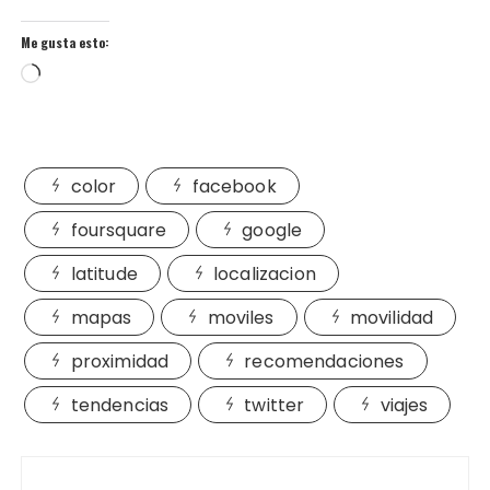
Me gusta esto:
Cargando...
color
facebook
foursquare
google
latitude
localizacion
mapas
moviles
movilidad
proximidad
recomendaciones
tendencias
twitter
viajes
Navegación