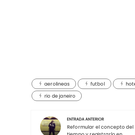
aerolineas
futbol
hot
rio de janeiro
Navegación
ENTRADA ANTERIOR
de
Reformular el concepto del
tiempo y registrarlo en