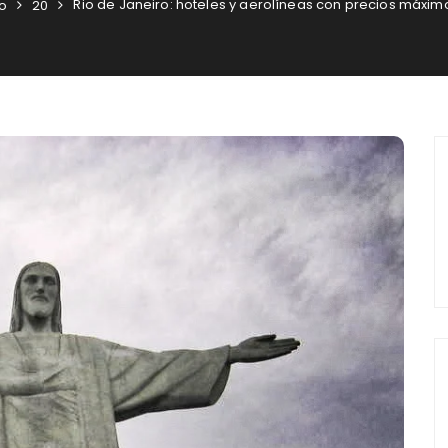
Rio de Janeiro: hoteles y aerolíneas con precios máxim
o
20