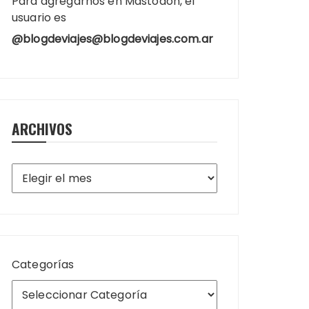
Para agregarnos en Mastodon, el
usuario es
@blogdeviajes@blogdeviajes.com.ar
ARCHIVOS
Archivos
Categorías