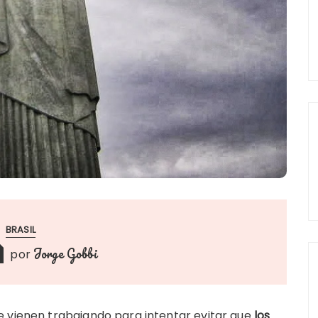
BRASIL
Jorge Gobbi
por
e vienen trabajando para intentar evitar que
los