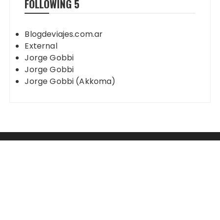
FOLLOWING
5
Blogdeviajes.com.ar
External
Jorge Gobbi
Jorge Gobbi
Jorge Gobbi (Akkoma)
Mastodon
2003 - 2023 Jorge Gobbi - Blog de Viajes
Tema Fascinate de
Themebeez