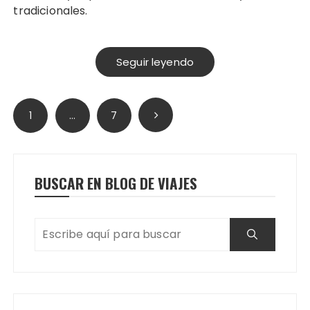
tradicionales.
Seguir leyendo
Paginación
1
…
7
de
entradas
BUSCAR EN BLOG DE VIAJES