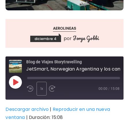
AEROLINEAS
Jorge Gobbi
por
diciembre 4
Blog de Viajes Storytravelling
JetSmart, Norwegian Argentina y los cambios en el cabotaje
Reproducir
1x
00:00
/
15:08
episodio
SUSCRIBIR
COMPARTIR
Descargar archivo
|
Reproducir en una nueva
COMPAR
TIR
ventana
|
Duración: 15:08
FEED RSS
ENLACE