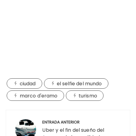
ciudad
el selfie del mundo
marco d'eramo
turismo
Navegación
de
ENTRADA ANTERIOR
entradas
Uber y el fin del sueño del