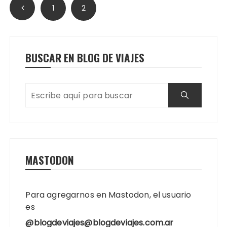
Paginación
1
2
de
entradas
BUSCAR EN BLOG DE VIAJES
MASTODON
Para agregarnos en Mastodon, el usuario
es
@blogdeviajes@blogdeviajes.com.ar