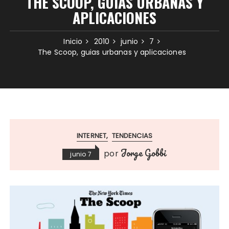
THE SCOOP, GUIAS URBANAS Y
APLICACIONES
Inicio
2010
junio
7
The Scoop, guias urbanas y aplicaciones
INTERNET
TENDENCIAS
Jorge Gobbi
por
junio 7