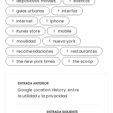
dispositivos moviles
eventos
guias urbanas
interfaz
internet
iphone
itunes store
mobile
movilidad
nueva york
recomendaciones
restaurantes
the new york times
the scoop
Navegación
de
ENTRADA ANTERIOR
entradas
Google Location History: entre
la utilidad y la privacidad
ENTRADA SIGUIENTE