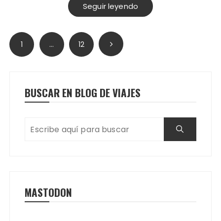
Seguir leyendo
Paginación
1
…
12
de
entradas
BUSCAR EN BLOG DE VIAJES
MASTODON