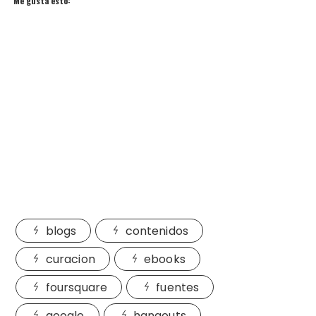
Me gusta esto:
blogs
contenidos
curacion
ebooks
foursquare
fuentes
google
hangouts