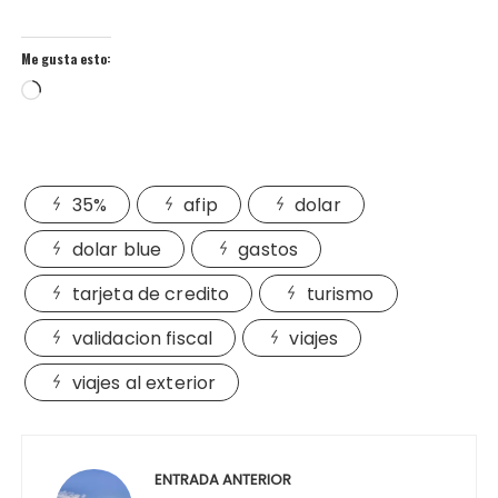
Me gusta esto:
Cargando...
35%
afip
dolar
dolar blue
gastos
tarjeta de credito
turismo
validacion fiscal
viajes
viajes al exterior
Navegación
de
ENTRADA ANTERIOR