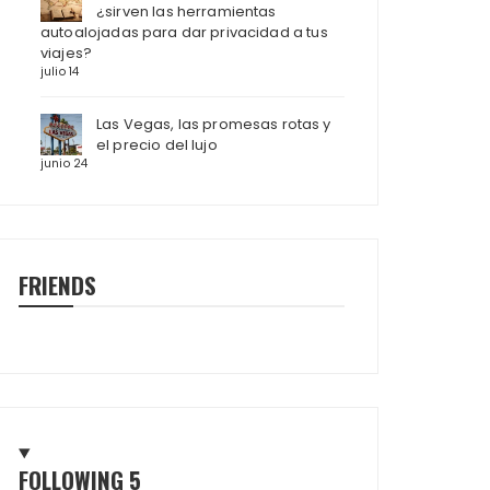
¿sirven las herramientas
autoalojadas para dar privacidad a tus
viajes?
julio 14
Las Vegas, las promesas rotas y
el precio del lujo
junio 24
FRIENDS
FOLLOWING
5