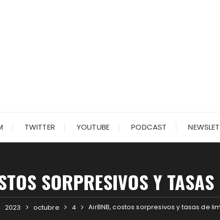
M
TWITTER
YOUTUBE
PODCAST
NEWSLET
STOS SORPRESIVOS Y TASAS 
AirBNB, costos sorpresivos y tasas de li
2023
octubre
4