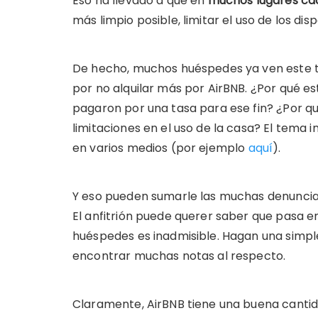
Eso ha llevado a que en
muchos lugares ca
más limpio posible, limitar el uso de los dis
De hecho, muchos huéspedes ya ven este t
por no alquilar más por AirBNB. ¿Por qué est
pagaron por una tasa para ese fin? ¿Por qu
limitaciones en el uso de la casa? El tema i
en varios medios (por ejemplo
aquí
).
Y eso pueden sumarle las muchas denunci
El anfitrión puede querer saber que pasa en
huéspedes es inadmisible. Hagan una simpl
encontrar muchas notas al respecto.
Claramente, AirBNB tiene una buena cantid