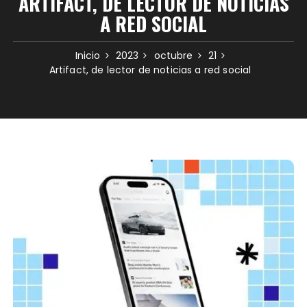
ARTIFACT, DE LECTOR DE NOTICIAS
A RED SOCIAL
Inicio
2023
octubre
21
Artifact, de lector de noticias a red social