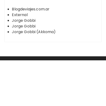
Blogdeviajes.com.ar
External
Jorge Gobbi
Jorge Gobbi
Jorge Gobbi (Akkoma)
Mastodon
2003 - 2023 Jorge Gobbi - Blog de Viajes
Tema Fascinate de
Themebeez
Mastodon