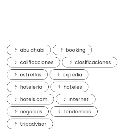
abu dhabi
booking
calificaciones
clasificaciones
estrellas
expedia
hoteleria
hoteles
hotels.com
internet
negocios
tendencias
tripadvisor