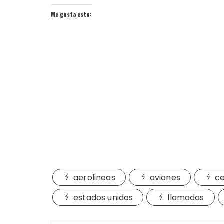
Me gusta esto:
aerolineas
aviones
ce
estados unidos
llamadas