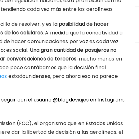
po de regulación nacional, esta prohibición aún no
extendiendo cada vez más entre las aerolíneas.
illo de resolver, y es
la posibilidad de hacer
s de los celulares
. A medida que la conectividad a
idad de hacer comunicaciones por voz es cada vez
o: es social.
Una gran cantidad de pasajeros no
har conversaciones de terceros
, mucho menos en
ace poco contábamos que la decisión final
eas
estadounidenses, pero ahora eso no parece
n seguir con el usuario @blogdeviajes en
Instagram
,
ssion (FCC), el organismo que en Estados Unidos
re dar la libertad de decisión a las aerolíneas, el