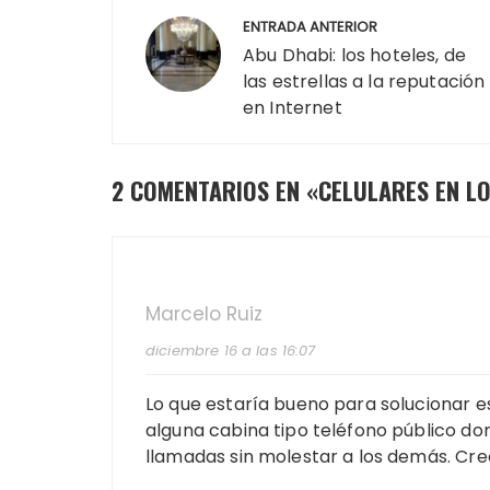
Navegación
ENTRADA ANTERIOR
de
Abu Dhabi: los hoteles, de
las estrellas a la reputación
entradas
en Internet
2 COMENTARIOS EN «
CELULARES EN L
Marcelo Ruiz
diciembre 16 a las 16:07
Lo que estaría bueno para solucionar e
alguna cabina tipo teléfono público d
llamadas sin molestar a los demás. Cre