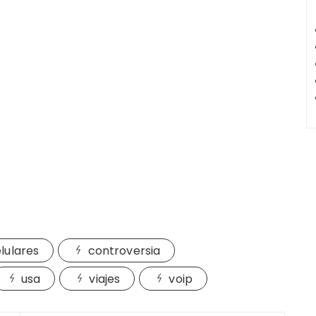
lulares
controversia
usa
viajes
voip