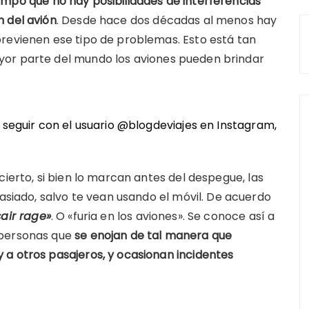
po que no hay posibilidades de interferencias
 del avión
. Desde hace dos décadas al menos hay
previenen ese tipo de problemas. Esto está tan
yor parte del mundo los aviones pueden brindar
n seguir con el usuario @blogdeviajes en
Instagram
,
cierto, si bien lo marcan antes del despegue, las
ado, salvo te vean usando el móvil. De acuerdo
«air rage»
. O «furia en los aviones». Se conoce así a
 personas que
se enojan de tal manera que
 a otros pasajeros, y ocasionan incidentes