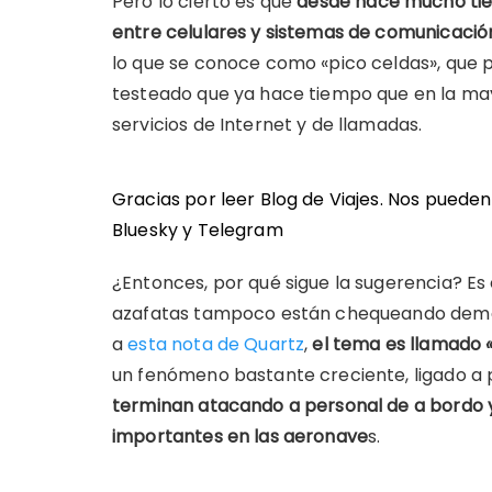
Pero lo cierto es que
desde hace mucho tiem
entre celulares y sistemas de comunicación
lo que se conoce como «pico celdas», que 
testeado que ya hace tiempo que en la ma
servicios de Internet y de llamadas.
Gracias por leer Blog de Viajes. Nos puede
Bluesky
y
Telegram
¿Entonces, por qué sigue la sugerencia? Es 
azafatas tampoco están chequeando demasi
a
esta nota de Quartz
,
el tema es llamado
un fenómeno bastante creciente, ligado a
terminan atacando a personal de a bordo y
importantes en las aeronave
s.