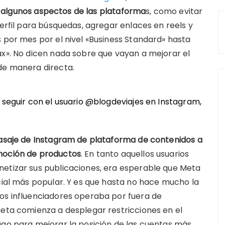
algunos aspectos de las plataforma
s, como evitar
perfil para búsquedas, agregar enlaces en reels y
s por mes por el nivel «Business Standard» hasta
ax». No dicen nada sobre que vayan a mejorar el
de manera directa.
n seguir con el usuario @blogdeviajes en
Instagram
,
pasaje de Instagram de plataforma de contenidos a
omoción de productos
. En tanto aquellos usuarios
netizar sus publicaciones, era esperable que Meta
ocial más popular. Y es que hasta no hace mucho la
los influenciadores operaba por fuera de
Meta comienza a desplegar restricciones en el
ago para mejorar la posición de las cuentas más