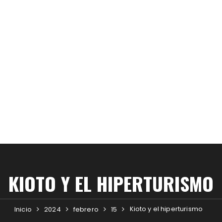
KIOTO Y EL HIPERTURISMO
Kioto y el hiperturismo
Inicio
2024
febrero
15