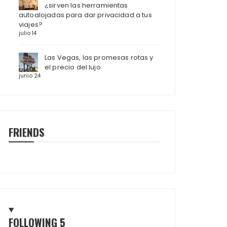
¿sirven las herramientas
autoalojadas para dar privacidad a tus
viajes?
julio 14
Las Vegas, las promesas rotas y
el precio del lujo
junio 24
FRIENDS
FOLLOWING
5